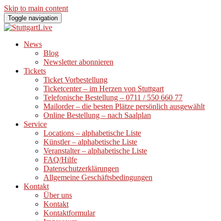
Skip to main content
Toggle navigation
News
Blog
Newsletter abonnieren
Tickets
Ticket Vorbestellung
Ticketcenter – im Herzen von Stuttgart
Telefonische Bestellung – 0711 / 550 660 77
Mailorder – die besten Plätze persönlich ausgewählt
Online Bestellung – nach Saalplan
Service
Locations – alphabetische Liste
Künstler – alphabetische Liste
Veranstalter – alphabetische Liste
FAQ/Hilfe
Datenschutzerklärungen
Allgemeine Geschäftsbedingungen
Kontakt
Über uns
Kontakt
Kontaktformular