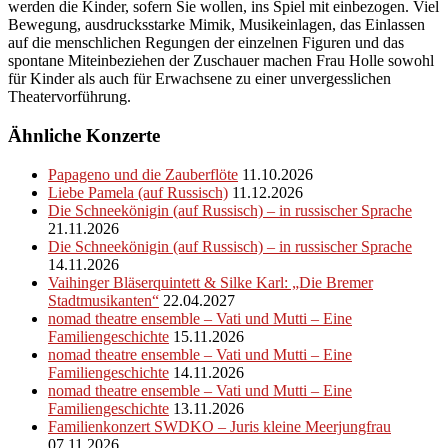
werden die Kinder, sofern Sie wollen, ins Spiel mit einbezogen. Viel
Bewegung, ausdrucksstarke Mimik, Musikeinlagen, das Einlassen
auf die menschlichen Regungen der einzelnen Figuren und das
spontane Miteinbeziehen der Zuschauer machen Frau Holle sowohl
für Kinder als auch für Erwachsene zu einer unvergesslichen
Theatervorführung.
Ähnliche Konzerte
Papageno und die Zauberflöte
11.10.2026
Liebe Pamela (auf Russisch)
11.12.2026
Die Schneekönigin (auf Russisch) – in russischer Sprache
21.11.2026
Die Schneekönigin (auf Russisch) – in russischer Sprache
14.11.2026
Vaihinger Bläserquintett & Silke Karl: „Die Bremer
Stadtmusikanten“
22.04.2027
nomad theatre ensemble – Vati und Mutti – Eine
Familiengeschichte
15.11.2026
nomad theatre ensemble – Vati und Mutti – Eine
Familiengeschichte
14.11.2026
nomad theatre ensemble – Vati und Mutti – Eine
Familiengeschichte
13.11.2026
Familienkonzert SWDKO – Juris kleine Meerjungfrau
07.11.2026