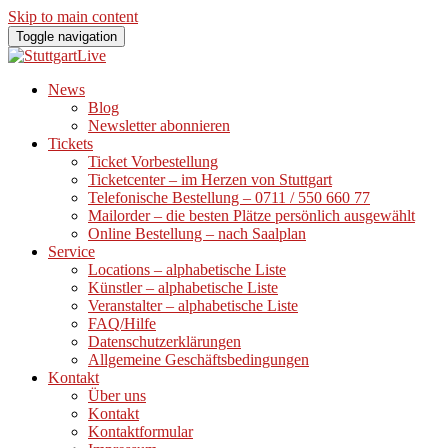
Skip to main content
Toggle navigation
News
Blog
Newsletter abonnieren
Tickets
Ticket Vorbestellung
Ticketcenter – im Herzen von Stuttgart
Telefonische Bestellung – 0711 / 550 660 77
Mailorder – die besten Plätze persönlich ausgewählt
Online Bestellung – nach Saalplan
Service
Locations – alphabetische Liste
Künstler – alphabetische Liste
Veranstalter – alphabetische Liste
FAQ/Hilfe
Datenschutzerklärungen
Allgemeine Geschäftsbedingungen
Kontakt
Über uns
Kontakt
Kontaktformular