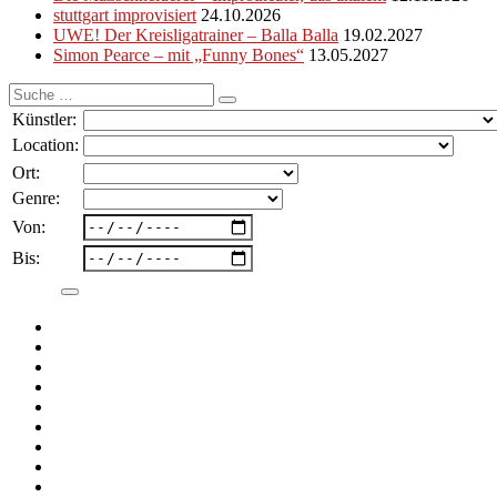
stuttgart improvisiert
24.10.2026
UWE! Der Kreisligatrainer – Balla Balla
19.02.2027
Simon Pearce – mit „Funny Bones“
13.05.2027
Suche
nach:
Künstler:
Location:
Ort:
Genre:
Von:
Bis: