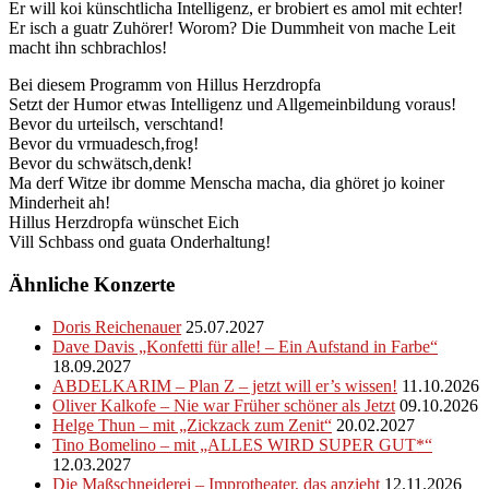
Er will koi künschtlicha Intelligenz, er brobiert es amol mit echter!
Er isch a guatr Zuhörer! Worom? Die Dummheit von mache Leit
macht ihn schbrachlos!
Bei diesem Programm von Hillus Herzdropfa
Setzt der Humor etwas Intelligenz und Allgemeinbildung voraus!
Bevor du urteilsch, verschtand!
Bevor du vrmuadesch,frog!
Bevor du schwätsch,denk!
Ma derf Witze ibr domme Menscha macha, dia ghöret jo koiner
Minderheit ah!
Hillus Herzdropfa wünschet Eich
Vill Schbass ond guata Onderhaltung!
Ähnliche Konzerte
Doris Reichenauer
25.07.2027
Dave Davis „Konfetti für alle! – Ein Aufstand in Farbe“
18.09.2027
ABDELKARIM – Plan Z – jetzt will er’s wissen!
11.10.2026
Oliver Kalkofe – Nie war Früher schöner als Jetzt
09.10.2026
Helge Thun – mit „Zickzack zum Zenit“
20.02.2027
Tino Bomelino – mit „ALLES WIRD SUPER GUT*“
12.03.2027
Die Maßschneiderei – Improtheater, das anzieht
12.11.2026