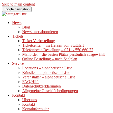
Skip to main content
Toggle navigation
News
Blog
Newsletter abonnieren
Tickets
Ticket Vorbestellung
Ticketcenter – im Herzen von Stuttgart
Telefonische Bestellung – 0711 / 550 660 77
Mailorder – die besten Plätze persönlich ausgewählt
Online Bestellung – nach Saalplan
Service
Locations – alphabetische Liste
Künstler – alphabetische Liste
Veranstalter – alphabetische Liste
FAQ/Hilfe
Datenschutzerklärungen
Allgemeine Geschäftsbedingungen
Kontakt
Über uns
Kontakt
Kontaktformular