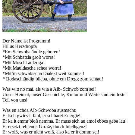
Der Name ist Programm!
Hillus Herzdropfa
*Em Schwobaländle geboren!
*Mit Schbätzla groß worra!
*Mit Moscht aufzoga!
*Mit Mauldascha schea worra!
*Mit’m schwäbischa Dialekt weit komma !
* Bodaschtändig blieba, ohne em Dregg zom schtau!
Was witt no mai, als wia a Alb- Schwob zom sei!
Unser Heimat, unser Geschichte, Kultur und Werte sind ein fester
Teil von uns!
Was en ächda Alb-Schwoba ausmacht:
Er isch gwies it faul, er schbaret Energie!
Er ka it emmr bloß nemma. Er muss sich au amol ebbes geba lau!
Er ersetzt fehlenda Größe, durch Intelligenz!
Er woiß, was er nicht woiß, also ka er it domm sei!