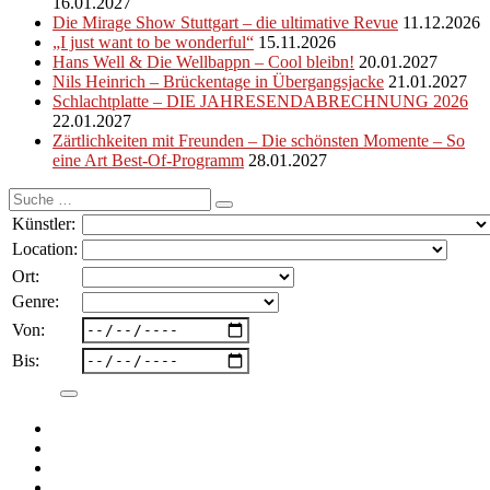
16.01.2027
Die Mirage Show Stuttgart – die ultimative Revue
11.12.2026
„I just want to be wonderful“
15.11.2026
Hans Well & Die Wellbappn – Cool bleibn!
20.01.2027
Nils Heinrich – Brückentage in Übergangsjacke
21.01.2027
Schlachtplatte – DIE JAHRESENDABRECHNUNG 2026
22.01.2027
Zärtlichkeiten mit Freunden – Die schönsten Momente – So
eine Art Best-Of-Programm
28.01.2027
Suche
nach:
Künstler:
Location:
Ort:
Genre:
Von:
Bis: