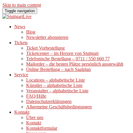
Skip to main content
Toggle navigation
News
Blog
Newsletter abonnieren
Tickets
Ticket Vorbestellung
Ticketcenter – im Herzen von Stuttgart
Telefonische Bestellung – 0711 / 550 660 77
Mailorder – die besten Plätze persönlich ausgewählt
Online Bestellung – nach Saalplan
Service
Locations – alphabetische Liste
Künstler – alphabetische Liste
Veranstalter – alphabetische Liste
FAQ/Hilfe
Datenschutzerklärungen
Allgemeine Geschäftsbedingungen
Kontakt
Über uns
Kontakt
Kontaktformular