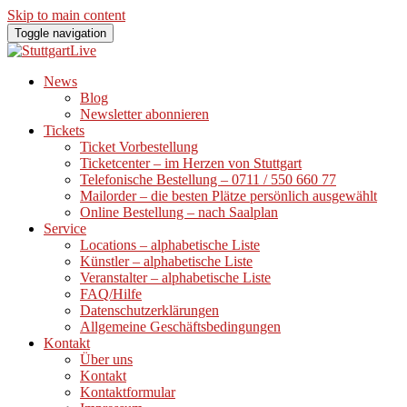
Skip to main content
Toggle navigation
News
Blog
Newsletter abonnieren
Tickets
Ticket Vorbestellung
Ticketcenter – im Herzen von Stuttgart
Telefonische Bestellung – 0711 / 550 660 77
Mailorder – die besten Plätze persönlich ausgewählt
Online Bestellung – nach Saalplan
Service
Locations – alphabetische Liste
Künstler – alphabetische Liste
Veranstalter – alphabetische Liste
FAQ/Hilfe
Datenschutzerklärungen
Allgemeine Geschäftsbedingungen
Kontakt
Über uns
Kontakt
Kontaktformular