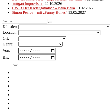
stuttgart improvisiert
24.10.2026
UWE! Der Kreisligatrainer – Balla Balla
19.02.2027
Simon Pearce – mit „Funny Bones“
13.05.2027
Suche
nach:
Künstler:
Location:
Ort:
Genre:
Von:
Bis: