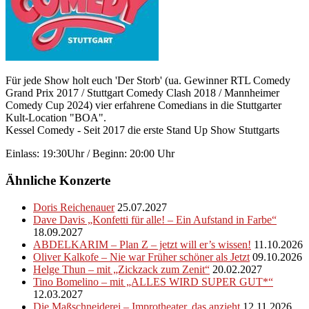
Für jede Show holt euch 'Der Storb' (ua. Gewinner RTL Comedy
Grand Prix 2017 / Stuttgart Comedy Clash 2018 / Mannheimer
Comedy Cup 2024) vier erfahrene Comedians in die Stuttgarter
Kult-Location "BOA".
Kessel Comedy - Seit 2017 die erste Stand Up Show Stuttgarts
Einlass: 19:30Uhr / Beginn: 20:00 Uhr
Ähnliche Konzerte
Doris Reichenauer
25.07.2027
Dave Davis „Konfetti für alle! – Ein Aufstand in Farbe“
18.09.2027
ABDELKARIM – Plan Z – jetzt will er’s wissen!
11.10.2026
Oliver Kalkofe – Nie war Früher schöner als Jetzt
09.10.2026
Helge Thun – mit „Zickzack zum Zenit“
20.02.2027
Tino Bomelino – mit „ALLES WIRD SUPER GUT*“
12.03.2027
Die Maßschneiderei – Improtheater, das anzieht
12.11.2026