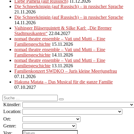
Liebe Pamela (auf Russisch)
11.12.2026
Die Schneekönigin (auf Russisch) – in russischer Sprache
21.11.2026
Die Schneekönigin (auf Russisch) – in russischer Sprache
14.11.2026
Vaihinger Bläserquintett & Silke Karl: „Die Bremer
Stadtmusikanten“
22.04.2027
nomad theatre ensemble – Vati und Mutti – Eine
Familiengeschichte
15.11.2026
nomad theatre ensemble – Vati und Mutti – Eine
Familiengeschichte
14.11.2026
nomad theatre ensemble – Vati und Mutti – Eine
Familiengeschichte
13.11.2026
Familienkonzert SWDKO – Juris kleine Meerjungfrau
07.11.2026
Hakuna Matata – Das Musical für die ganze Familie
07.10.2027
Suche
nach:
Künstler:
Location:
Ort:
Genre:
Von: