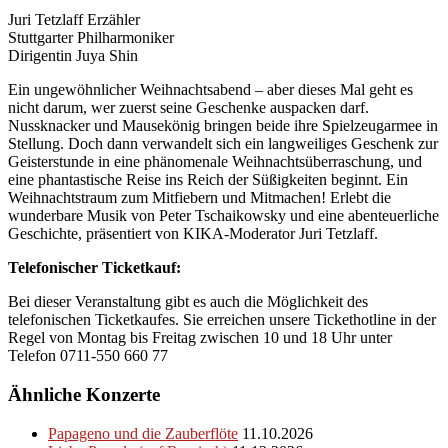
Juri Tetzlaff Erzähler
Stuttgarter Philharmoniker
Dirigentin Juya Shin
Ein ungewöhnlicher Weihnachtsabend – aber dieses Mal geht es
nicht darum, wer zuerst seine Geschenke auspacken darf.
Nussknacker und Mausekönig bringen beide ihre Spielzeugarmee in
Stellung. Doch dann verwandelt sich ein langweiliges Geschenk zur
Geisterstunde in eine phänomenale Weihnachtsüberraschung, und
eine phantastische Reise ins Reich der Süßigkeiten beginnt. Ein
Weihnachtstraum zum Mitfiebern und Mitmachen! Erlebt die
wunderbare Musik von Peter Tschaikowsky und eine abenteuerliche
Geschichte, präsentiert von KIKA-Moderator Juri Tetzlaff.
Telefonischer Ticketkauf:
Bei dieser Veranstaltung gibt es auch die Möglichkeit des
telefonischen Ticketkaufes. Sie erreichen unsere Tickethotline in der
Regel von Montag bis Freitag zwischen 10 und 18 Uhr unter
Telefon 0711-550 660 77
Ähnliche Konzerte
Papageno und die Zauberflöte
11.10.2026