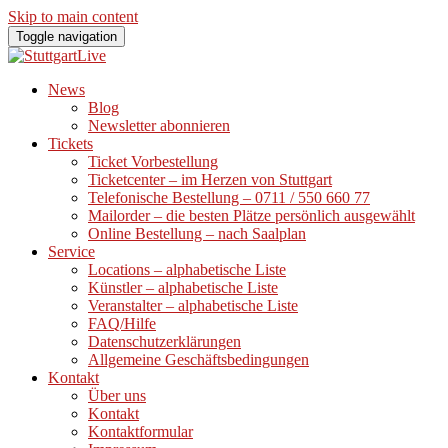
Skip to main content
Toggle navigation
News
Blog
Newsletter abonnieren
Tickets
Ticket Vorbestellung
Ticketcenter – im Herzen von Stuttgart
Telefonische Bestellung – 0711 / 550 660 77
Mailorder – die besten Plätze persönlich ausgewählt
Online Bestellung – nach Saalplan
Service
Locations – alphabetische Liste
Künstler – alphabetische Liste
Veranstalter – alphabetische Liste
FAQ/Hilfe
Datenschutzerklärungen
Allgemeine Geschäftsbedingungen
Kontakt
Über uns
Kontakt
Kontaktformular