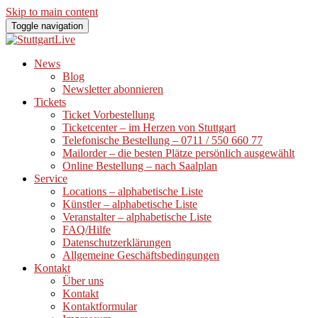
Skip to main content
Toggle navigation
News
Blog
Newsletter abonnieren
Tickets
Ticket Vorbestellung
Ticketcenter – im Herzen von Stuttgart
Telefonische Bestellung – 0711 / 550 660 77
Mailorder – die besten Plätze persönlich ausgewählt
Online Bestellung – nach Saalplan
Service
Locations – alphabetische Liste
Künstler – alphabetische Liste
Veranstalter – alphabetische Liste
FAQ/Hilfe
Datenschutzerklärungen
Allgemeine Geschäftsbedingungen
Kontakt
Über uns
Kontakt
Kontaktformular