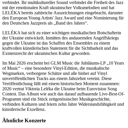
verbindet. Ihr multikultureller Sound verbindet die Freiheit des Jazz
mit der emotionalen Kraft ukrainischer Volksmelodien und hat
LELÉKA bereits zahlreiche Auszeichnungen eingebracht, darunter
den European Young Artists' Jazz Award und eine Nominierung für
den Deutschen Jazzpreis als „Band des Jahres“.
LELÉKA hat sich zu einer wichtigen musikalischen Botschafterin
der Ukraine entwickelt. Inmitten des andauernden Angriffskriegs
gegen die Ukraine ist das Schaffen des Ensembles zu einem
kraftvollen künstlerischen Statement für die Sichtbarkeit und das
Existenzrecht der ukrainischen Kultur geworden.
Im Mai 2026 erscheint bei GLM Music die Jubiläums-LP „10 Years
of Music“ – eine besondere Vinyl-Edition, die musikalische
Wegmarken, verborgene Schätze und alle bisher auf Vinyl
unveröffentlichten Tracks aus einem Jahrzehnt vereint. Diese
Veröffentlichung fällt mit einem historischen Moment zusammen:
2026 vertrat Viktoria Leléka die Ukraine beim Eurovision Song
Contest. Das Album wie auch das darauf aufbauende Live-Best-Of-
Programm sind ein Stück zeitgenössischer Musikgeschichte,
verbinden Kulturen und feiern zehn Jahre Widerstandsfähigkeit und
künstlerische Exzellenz.
Ähnliche Konzerte