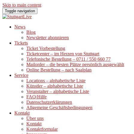
Skip to main content
Toggle navigation
News
Blog
Newsletter abonnieren
Tickets
Ticket Vorbestellung
Ticketcenter – im Herzen von Stuttgart
Telefonische Bestellung – 0711 / 550 660 77
Mailorder – die besten Plätze persönlich ausgewählt
Online Bestellung – nach Saalplan
Service
Locations – alphabetische Liste
Künstler – alphabetische Liste
Veranstalter – alphabetische Liste
FAQ/Hilfe
Datenschutzerklärungen
Allgemeine Geschäftsbedingungen
Kontakt
Über uns
Kontakt
Kontaktformular