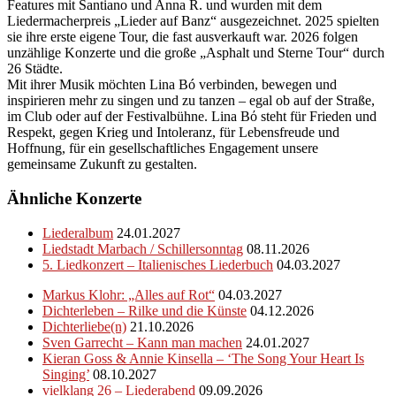
Features mit Santiano und Anna R. und wurden mit dem
Liedermacherpreis „Lieder auf Banz“ ausgezeichnet. 2025 spielten
sie ihre erste eigene Tour, die fast ausverkauft war. 2026 folgen
unzählige Konzerte und die große „Asphalt und Sterne Tour“ durch
26 Städte.
Mit ihrer Musik möchten Lina Bó verbinden, bewegen und
inspirieren mehr zu singen und zu tanzen – egal ob auf der Straße,
im Club oder auf der Festivalbühne. Lina Bό steht für Frieden und
Respekt, gegen Krieg und Intoleranz, für Lebensfreude und
Hoffnung, für ein gesellschaftliches Engagement unsere
gemeinsame Zukunft zu gestalten.
Ähnliche Konzerte
Liederalbum
24.01.2027
Liedstadt Marbach / Schillersonntag
08.11.2026
5. Liedkonzert – Italienisches Liederbuch
04.03.2027
Markus Klohr: „Alles auf Rot“
04.03.2027
Dichterleben – Rilke und die Künste
04.12.2026
Dichterliebe(n)
21.10.2026
Sven Garrecht – Kann man machen
24.01.2027
Kieran Goss & Annie Kinsella – ‘The Song Your Heart Is
Singing’
08.10.2027
vielklang 26 – Liederabend
09.09.2026