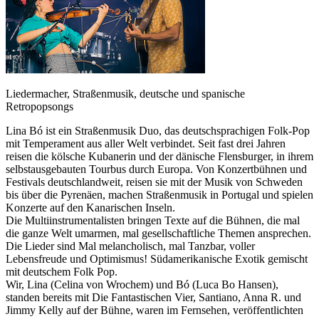
Liedermacher, Straßenmusik, deutsche und spanische
Retropopsongs
Lina Bó ist ein Straßenmusik Duo, das deutschsprachigen Folk-Pop
mit Temperament aus aller Welt verbindet. Seit fast drei Jahren
reisen die kölsche Kubanerin und der dänische Flensburger, in ihrem
selbstausgebauten Tourbus durch Europa. Von Konzertbühnen und
Festivals deutschlandweit, reisen sie mit der Musik von Schweden
bis über die Pyrenäen, machen Straßenmusik in Portugal und spielen
Konzerte auf den Kanarischen Inseln.
Die Multiinstrumentalisten bringen Texte auf die Bühnen, die mal
die ganze Welt umarmen, mal gesellschaftliche Themen ansprechen.
Die Lieder sind Mal melancholisch, mal Tanzbar, voller
Lebensfreude und Optimismus! Südamerikanische Exotik gemischt
mit deutschem Folk Pop.
Wir, Lina (Celina von Wrochem) und Bó (Luca Bo Hansen),
standen bereits mit Die Fantastischen Vier, Santiano, Anna R. und
Jimmy Kelly auf der Bühne, waren im Fernsehen, veröffentlichten