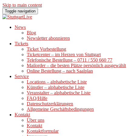
Skip to main content
Toggle navigation
News
Blog
Newsletter abonnieren
Tickets
Ticket Vorbestellung
Ticketcenter – im Herzen von Stuttgart
Telefonische Bestellung – 0711 / 550 660 77
Mailorder – die besten Plätze persönlich ausgewählt
Online Bestellung – nach Saalplan
Service
Locations – alphabetische Liste
Künstler – alphabetische Liste
Veranstalter – alphabetische Liste
FAQ/Hilfe
Datenschutzerklärungen
Allgemeine Geschäftsbedingungen
Kontakt
Über uns
Kontakt
Kontaktformular