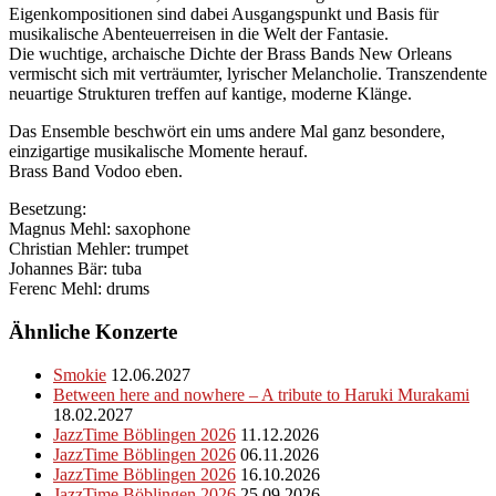
Eigenkompositionen sind dabei Ausgangspunkt und Basis für
musikalische Abenteuerreisen in die Welt der Fantasie.
Die wuchtige, archaische Dichte der Brass Bands New Orleans
vermischt sich mit verträumter, lyrischer Melancholie. Transzendente
neuartige Strukturen treffen auf kantige, moderne Klänge.
Das Ensemble beschwört ein ums andere Mal ganz besondere,
einzigartige musikalische Momente herauf.
Brass Band Vodoo eben.
Besetzung:
Magnus Mehl: saxophone
Christian Mehler: trumpet
Johannes Bär: tuba
Ferenc Mehl: drums
Ähnliche Konzerte
Smokie
12.06.2027
Between here and nowhere – A tribute to Haruki Murakami
18.02.2027
JazzTime Böblingen 2026
11.12.2026
JazzTime Böblingen 2026
06.11.2026
JazzTime Böblingen 2026
16.10.2026
JazzTime Böblingen 2026
25.09.2026