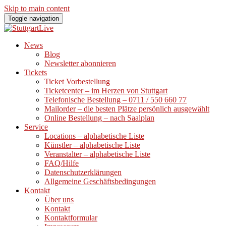
Skip to main content
Toggle navigation
News
Blog
Newsletter abonnieren
Tickets
Ticket Vorbestellung
Ticketcenter – im Herzen von Stuttgart
Telefonische Bestellung – 0711 / 550 660 77
Mailorder – die besten Plätze persönlich ausgewählt
Online Bestellung – nach Saalplan
Service
Locations – alphabetische Liste
Künstler – alphabetische Liste
Veranstalter – alphabetische Liste
FAQ/Hilfe
Datenschutzerklärungen
Allgemeine Geschäftsbedingungen
Kontakt
Über uns
Kontakt
Kontaktformular