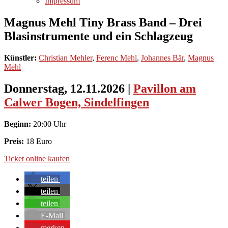
Impressum
Magnus Mehl Tiny Brass Band – Drei
Blasinstrumente und ein Schlagzeug
Künstler:
Christian Mehler
,
Ferenc Mehl
,
Johannes Bär
,
Magnus
Mehl
Donnerstag, 12.11.2026
|
Pavillon am
Calwer Bogen, Sindelfingen
Beginn:
20:00 Uhr
Preis:
18 Euro
Ticket online kaufen
teilen
teilen
teilen
E-Mail
merken