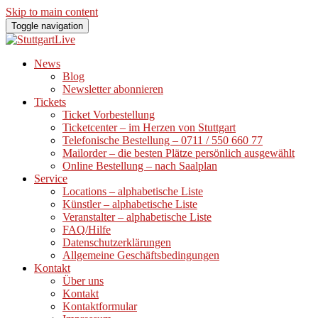
Skip to main content
Toggle navigation
News
Blog
Newsletter abonnieren
Tickets
Ticket Vorbestellung
Ticketcenter – im Herzen von Stuttgart
Telefonische Bestellung – 0711 / 550 660 77
Mailorder – die besten Plätze persönlich ausgewählt
Online Bestellung – nach Saalplan
Service
Locations – alphabetische Liste
Künstler – alphabetische Liste
Veranstalter – alphabetische Liste
FAQ/Hilfe
Datenschutzerklärungen
Allgemeine Geschäftsbedingungen
Kontakt
Über uns
Kontakt
Kontaktformular