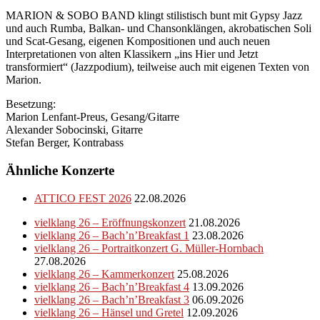
MARION & SOBO BAND klingt stilistisch bunt mit Gypsy Jazz
und auch Rumba, Balkan- und Chansonklängen, akrobatischen Soli
und Scat-Gesang, eigenen Kompositionen und auch neuen
Interpretationen von alten Klassikern „ins Hier und Jetzt
transformiert“ (Jazzpodium), teilweise auch mit eigenen Texten von
Marion.
Besetzung:
Marion Lenfant-Preus, Gesang/Gitarre
Alexander Sobocinski, Gitarre
Stefan Berger, Kontrabass
Ähnliche Konzerte
ATTICO FEST 2026
22.08.2026
vielklang 26 – Eröffnungskonzert
21.08.2026
vielklang 26 – Bach’n’Breakfast 1
23.08.2026
vielklang 26 – Portraitkonzert G. Müller-Hornbach
27.08.2026
vielklang 26 – Kammerkonzert
25.08.2026
vielklang 26 – Bach’n’Breakfast 4
13.09.2026
vielklang 26 – Bach’n’Breakfast 3
06.09.2026
vielklang 26 – Hänsel und Gretel
12.09.2026