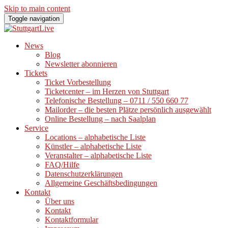
Skip to main content
Toggle navigation
News
Blog
Newsletter abonnieren
Tickets
Ticket Vorbestellung
Ticketcenter – im Herzen von Stuttgart
Telefonische Bestellung – 0711 / 550 660 77
Mailorder – die besten Plätze persönlich ausgewählt
Online Bestellung – nach Saalplan
Service
Locations – alphabetische Liste
Künstler – alphabetische Liste
Veranstalter – alphabetische Liste
FAQ/Hilfe
Datenschutzerklärungen
Allgemeine Geschäftsbedingungen
Kontakt
Über uns
Kontakt
Kontaktformular