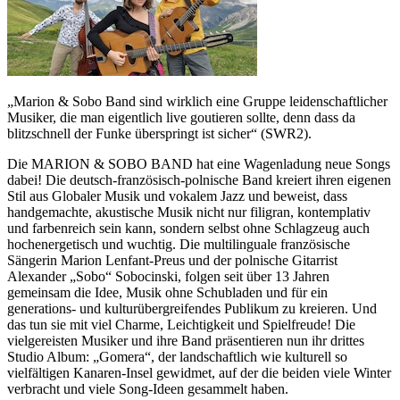
„Marion & Sobo Band sind wirklich eine Gruppe leidenschaftlicher
Musiker, die man eigentlich live goutieren sollte, denn dass da
blitzschnell der Funke überspringt ist sicher“ (SWR2).
Die MARION & SOBO BAND hat eine Wagenladung neue Songs
dabei! Die deutsch-französisch-polnische Band kreiert ihren eigenen
Stil aus Globaler Musik und vokalem Jazz und beweist, dass
handgemachte, akustische Musik nicht nur filigran, kontemplativ
und farbenreich sein kann, sondern selbst ohne Schlagzeug auch
hochenergetisch und wuchtig. Die multilinguale französische
Sängerin Marion Lenfant-Preus und der polnische Gitarrist
Alexander „Sobo“ Sobocinski, folgen seit über 13 Jahren
gemeinsam die Idee, Musik ohne Schubladen und für ein
generations- und kulturübergreifendes Publikum zu kreieren. Und
das tun sie mit viel Charme, Leichtigkeit und Spielfreude! Die
vielgereisten Musiker und ihre Band präsentieren nun ihr drittes
Studio Album: „Gomera“, der landschaftlich wie kulturell so
vielfältigen Kanaren-Insel gewidmet, auf der die beiden viele Winter
verbracht und viele Song-Ideen gesammelt haben.