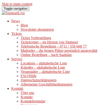
Skip to main content
Toggle navigation
News
Blog
Newsletter abonnieren
Tickets
Ticket Vorbestellung
Ticketcenter – im Herzen von Stuttgart
Telefonische Bestellung – 0711 / 550 660 77
Mailorder – die besten Plätze persönlich ausgewählt
Online Bestellung – nach Saalplan
Service
Locations – alphabetische Liste
Künstler – alphabetische Liste
Veranstalter – alphabetische Liste
FAQ/Hilfe
Datenschutzerklärungen
Allgemeine Geschäftsbedingungen
Kontakt
Über uns
Kontakt
Kontaktformular