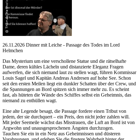
26.11.2026 Dinner mit Leiche - Passage des Todes im Lord
Helmchen
Das Mysterium um eine verschollene Statue und die rätselhafte
Dame, deren kühles Lächeln und distanzierte Eleganz Fragen
aufwerfen, die sich niemand laut zu stellen wagt, führen Kommissar
Louis Sagel und Kapitän Andreas Andresen auf hohe See. Schon
seit den ersten Meilen liegt ein dunkler Schatten über der Crew, und
die Spannungen an Bord spitzen sich immer mehr zu. Es scheint
fast, als hüteten die Wände des Schiffes selbst ein Geheimnis, das
niemand zu enthüllen wagt.
Eine alte Legende besagt, die Passage fordere einen Tribut von
jedem, der sie durchquert – ein Preis, den nicht jeder zahlen will.
Mit jeder Seemeile wächst das Misstrauen, die Luft an Bord ist von
Argwohn und unausgesprochenen Ängsten durchzogen.
Tauchen Sie ein in ein Netz aus Geheimnissen und düsteren
Vorahnungen, und erleben Sie die finstere Wahrheit hinter der