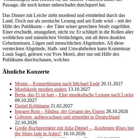
Passage, die noch keiner unbeschadet durchquert hat.
Das Dinner mit Leiche zieht mordend und ermittelnd durch das
Land. Doch nur als szenische Lesung und am Ende wird – mit der
Hilfe des Publikums – der Täter seiner gerechten Strafe zugeführt.
Einer erschießt, stranguliert, sticht zu: Er schlüpft in die Rollen aller
weiblichen und männlichen Verdächtigen, mit all ihren dunklen
Geheimnissen, Lügen und menschlichen Abgründen. All diese
versteckten Abgründe, Halb- und Unwahrheiten kann Kommissar
Louis Sagel, gelesen von Yves Morel, aber nur mit Hilfe des
Publikums durchschauen, welches
Ähnliche Konzerte
Momo – Konzertlesung nach Michael Ende
20.11.2027
Mordskerle morden anders
13.10.2027
Berta, das Ei ist hart – Eine musikalische Lesung nach Loriot
09.10.2027
Daniel Kehlmann
21.02.2027
Imogen Rost – Silubra, der Gesang des Eisens
28.10.2026
Geboren, aufgewachsen und ermordet in Deutschland
22.10.2026
Große Buchpremiere mit Julia Dippel – „Kashmere Rises but
the Skies fade in Ashes“
16.10.2026