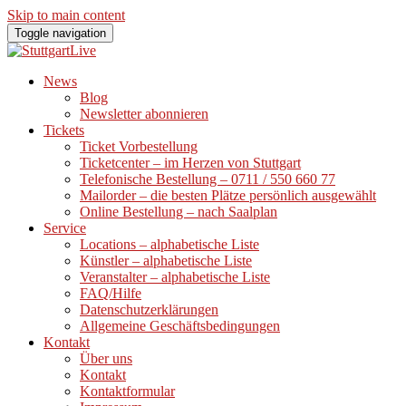
Skip to main content
Toggle navigation
News
Blog
Newsletter abonnieren
Tickets
Ticket Vorbestellung
Ticketcenter – im Herzen von Stuttgart
Telefonische Bestellung – 0711 / 550 660 77
Mailorder – die besten Plätze persönlich ausgewählt
Online Bestellung – nach Saalplan
Service
Locations – alphabetische Liste
Künstler – alphabetische Liste
Veranstalter – alphabetische Liste
FAQ/Hilfe
Datenschutzerklärungen
Allgemeine Geschäftsbedingungen
Kontakt
Über uns
Kontakt
Kontaktformular