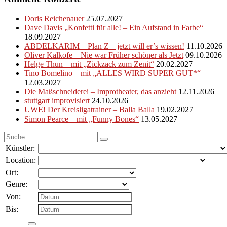
Doris Reichenauer
25.07.2027
Dave Davis „Konfetti für alle! – Ein Aufstand in Farbe“
18.09.2027
ABDELKARIM – Plan Z – jetzt will er’s wissen!
11.10.2026
Oliver Kalkofe – Nie war Früher schöner als Jetzt
09.10.2026
Helge Thun – mit „Zickzack zum Zenit“
20.02.2027
Tino Bomelino – mit „ALLES WIRD SUPER GUT*“
12.03.2027
Die Maßschneiderei – Improtheater, das anzieht
12.11.2026
stuttgart improvisiert
24.10.2026
UWE! Der Kreisligatrainer – Balla Balla
19.02.2027
Simon Pearce – mit „Funny Bones“
13.05.2027
Suche
nach:
Künstler:
Location:
Ort:
Genre:
Von:
Bis: