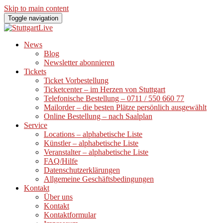
Skip to main content
Toggle navigation
News
Blog
Newsletter abonnieren
Tickets
Ticket Vorbestellung
Ticketcenter – im Herzen von Stuttgart
Telefonische Bestellung – 0711 / 550 660 77
Mailorder – die besten Plätze persönlich ausgewählt
Online Bestellung – nach Saalplan
Service
Locations – alphabetische Liste
Künstler – alphabetische Liste
Veranstalter – alphabetische Liste
FAQ/Hilfe
Datenschutzerklärungen
Allgemeine Geschäftsbedingungen
Kontakt
Über uns
Kontakt
Kontaktformular