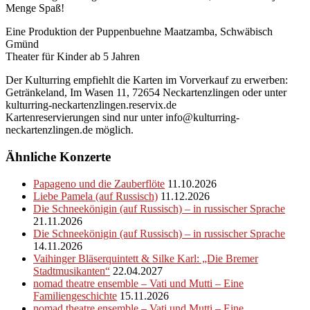
Menge Spaß!
Eine Produktion der Puppenbuehne Maatzamba, Schwäbisch
Gmünd
Theater für Kinder ab 5 Jahren
Der Kulturring empfiehlt die Karten im Vorverkauf zu erwerben:
Getränkeland, Im Wasen 11, 72654 Neckartenzlingen oder unter
kulturring-neckartenzlingen.reservix.de
Kartenreservierungen sind nur unter info@kulturring-
neckartenzlingen.de möglich.
Ähnliche Konzerte
Papageno und die Zauberflöte
11.10.2026
Liebe Pamela (auf Russisch)
11.12.2026
Die Schneekönigin (auf Russisch) – in russischer Sprache
21.11.2026
Die Schneekönigin (auf Russisch) – in russischer Sprache
14.11.2026
Vaihinger Bläserquintett & Silke Karl: „Die Bremer
Stadtmusikanten“
22.04.2027
nomad theatre ensemble – Vati und Mutti – Eine
Familiengeschichte
15.11.2026
nomad theatre ensemble – Vati und Mutti – Eine