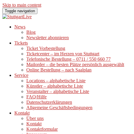
Skip to main content
Toggle navigation
News
Blog
Newsletter abonnieren
Tickets
Ticket Vorbestellung
Ticketcenter – im Herzen von Stuttgart
Telefonische Bestellung – 0711 / 550 660 77
Mailorder – die besten Plätze persönlich ausgewählt
Online Bestellung – nach Saalplan
Service
Locations – alphabetische Liste
Künstler – alphabetische Liste
Veranstalter – alphabetische Liste
FAQ/Hilfe
Datenschutzerklärungen
Allgemeine Geschäftsbedingungen
Kontakt
Über uns
Kontakt
Kontaktformular