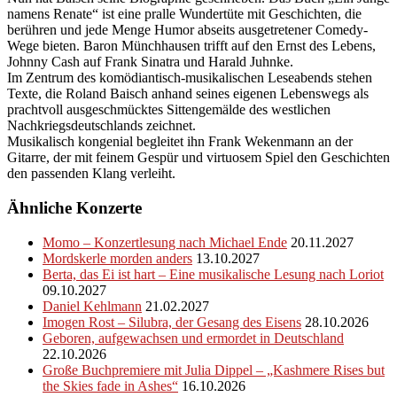
namens Renate“ ist eine pralle Wundertüte mit Geschichten, die
berühren und jede Menge Humor abseits ausgetretener Comedy-
Wege bieten. Baron Münchhausen trifft auf den Ernst des Lebens,
Johnny Cash auf Frank Sinatra und Harald Juhnke.
Im Zentrum des komödiantisch-musikalischen Leseabends stehen
Texte, die Roland Baisch anhand seines eigenen Lebenswegs als
prachtvoll ausgeschmücktes Sittengemälde des westlichen
Nachkriegsdeutschlands zeichnet.
Musikalisch kongenial begleitet ihn Frank Wekenmann an der
Gitarre, der mit feinem Gespür und virtuosem Spiel den Geschichten
den passenden Klang verleiht.
Ähnliche Konzerte
Momo – Konzertlesung nach Michael Ende
20.11.2027
Mordskerle morden anders
13.10.2027
Berta, das Ei ist hart – Eine musikalische Lesung nach Loriot
09.10.2027
Daniel Kehlmann
21.02.2027
Imogen Rost – Silubra, der Gesang des Eisens
28.10.2026
Geboren, aufgewachsen und ermordet in Deutschland
22.10.2026
Große Buchpremiere mit Julia Dippel – „Kashmere Rises but
the Skies fade in Ashes“
16.10.2026