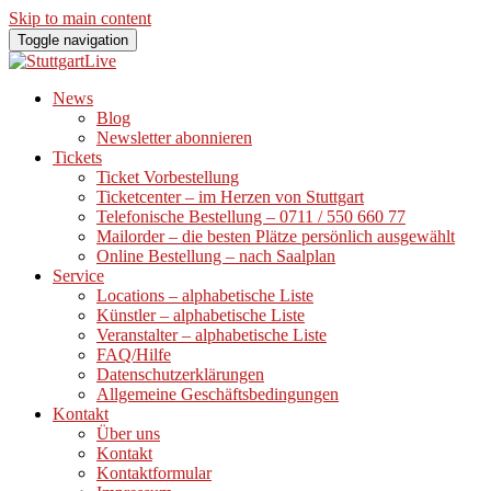
Skip to main content
Toggle navigation
News
Blog
Newsletter abonnieren
Tickets
Ticket Vorbestellung
Ticketcenter – im Herzen von Stuttgart
Telefonische Bestellung – 0711 / 550 660 77
Mailorder – die besten Plätze persönlich ausgewählt
Online Bestellung – nach Saalplan
Service
Locations – alphabetische Liste
Künstler – alphabetische Liste
Veranstalter – alphabetische Liste
FAQ/Hilfe
Datenschutzerklärungen
Allgemeine Geschäftsbedingungen
Kontakt
Über uns
Kontakt
Kontaktformular