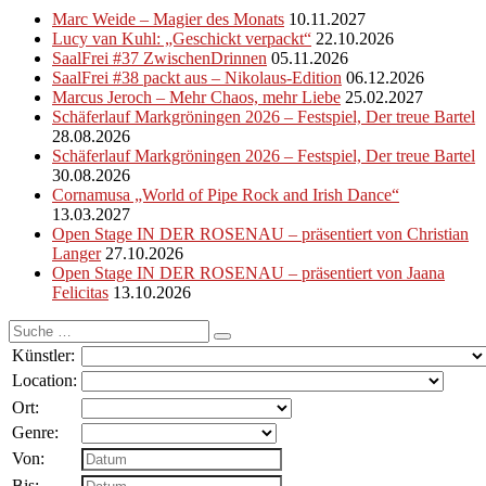
Marc Weide – Magier des Monats
10.11.2027
Lucy van Kuhl: „Geschickt verpackt“
22.10.2026
SaalFrei #37 ZwischenDrinnen
05.11.2026
SaalFrei #38 packt aus – Nikolaus-Edition
06.12.2026
Marcus Jeroch – Mehr Chaos, mehr Liebe
25.02.2027
Schäferlauf Markgröningen 2026 – Festspiel, Der treue Bartel
28.08.2026
Schäferlauf Markgröningen 2026 – Festspiel, Der treue Bartel
30.08.2026
Cornamusa „World of Pipe Rock and Irish Dance“
13.03.2027
Open Stage IN DER ROSENAU – präsentiert von Christian
Langer
27.10.2026
Open Stage IN DER ROSENAU – präsentiert von Jaana
Felicitas
13.10.2026
Suche
nach:
Künstler:
Location:
Ort:
Genre:
Von:
Bis: