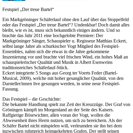
Festspiel „Der treue Bartel“
Ein Markgröninger Schäferlauf ohne den Lauf über das Stoppelfeld
oder das Festspiel „Der treue Bartel“? Undenkbar! Doch damit alles
bleibt, wie es ist, muss sich bekanntlich einiges ändern. Und so
brachte das Jahr 2011 eine hochgelobte Premiere: Der
Markgröninger Sänger, Schauspieler u. Regisseur Matthias Eckert,
selbst lange Jahre als schurkischer Vogt Mitglied des Festspiel-
Ensembles, nahm sich die etwas in die Jahre gekommene
Inszenierung vor und brachte viel frischen Wind, ein hohes Maß an
schauspielerischer Qualität und Musik in Albert Esenweins
traditionsreiches Schäferlauf-Stück.
Eckert integrierte 5 Songs aus Georg ter Voerts Feder (Bartel-
Musical, 2009), welche mit hoher gesanglicher Qualität, von den
Darsteller/innen live gesungen werden, in seine neue Festspiel-
Fassung.
Das Festspiel – die Geschichte:
Die bekannte Handlung spielt zur Zeit der Kreuzzüge. Der Graf von
Gröningen kämpft im Morgenland an der Seite des Kaisers.
Raffgierige Bösewichter, allen voran der Vogt, wollen die
Abwesenheit ihres Herrn nutzen, um sich zu bereichern. Als der
Schäfer Bartel nicht mitspielen will, verleumden sie ihn bei dem
inzwischen ruhmreich heimgekehrten Grafen. Der stellt seinen