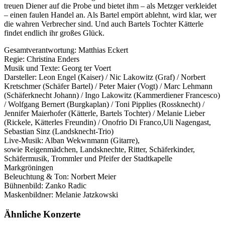
treuen Diener auf die Probe und bietet ihm – als Metzger verkleidet
– einen faulen Handel an. Als Bartel empört ablehnt, wird klar, wer
die wahren Verbrecher sind. Und auch Bartels Tochter Kätterle
findet endlich ihr großes Glück.
Gesamtverantwortung: Matthias Eckert
Regie: Christina Enders
Musik und Texte: Georg ter Voert
Darsteller: Leon Engel (Kaiser) / Nic Lakowitz (Graf) / Norbert
Kretschmer (Schäfer Bartel) / Peter Maier (Vogt) / Marc Lehmann
(Schäferknecht Johann) / Ingo Lakowitz (Kammerdiener Francesco)
/ Wolfgang Bernert (Burgkaplan) / Toni Pipplies (Rossknecht) /
Jennifer Maierhofer (Kätterle, Bartels Tochter) / Melanie Lieber
(Rickele, Kätterles Freundin) / Onofrio Di Franco,Uli Nagengast,
Sebastian Sinz (Landsknecht-Trio)
Live-Musik: Alban Wekwnmann (Gitarre),
sowie Reigenmädchen, Landsknechte, Ritter, Schäferkinder,
Schäfermusik, Trommler und Pfeifer der Stadtkapelle
Markgröningen
Beleuchtung & Ton: Norbert Meier
Bühnenbild: Zanko Radic
Maskenbildner: Melanie Jatzkowski
Ähnliche Konzerte