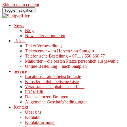
Skip to main content
Toggle navigation
News
Blog
Newsletter abonnieren
Tickets
Ticket Vorbestellung
Ticketcenter – im Herzen von Stuttgart
Telefonische Bestellung – 0711 / 550 660 77
Mailorder – die besten Plätze persönlich ausgewählt
Online Bestellung – nach Saalplan
Service
Locations – alphabetische Liste
Künstler – alphabetische Liste
Veranstalter – alphabetische Liste
FAQ/Hilfe
Datenschutzerklärungen
Allgemeine Geschäftsbedingungen
Kontakt
Über uns
Kontakt
Kontaktformular