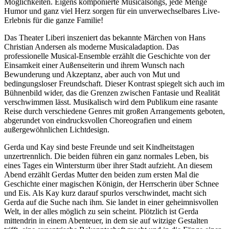
Möglichkeiten. Eigens komponierte Musicalsongs, jede Menge
Humor und ganz viel Herz sorgen für ein unverwechselbares Live-
Erlebnis für die ganze Familie!
Das Theater Liberi inszeniert das bekannte Märchen von Hans
Christian Andersen als moderne Musicaladaption. Das
professionelle Musical-Ensemble erzählt die Geschichte von der
Einsamkeit einer Außenseiterin und ihrem Wunsch nach
Bewunderung und Akzeptanz, aber auch von Mut und
bedingungsloser Freundschaft. Dieser Kontrast spiegelt sich auch im
Bühnenbild wider, das die Grenzen zwischen Fantasie und Realität
verschwimmen lässt. Musikalisch wird dem Publikum eine rasante
Reise durch verschiedene Genres mit großen Arrangements geboten,
abgerundet von eindrucksvollen Choreografien und einem
außergewöhnlichen Lichtdesign.
Gerda und Kay sind beste Freunde und seit Kindheitstagen
unzertrennlich. Die beiden führen ein ganz normales Leben, bis
eines Tages ein Wintersturm über ihrer Stadt aufzieht. An diesem
Abend erzählt Gerdas Mutter den beiden zum ersten Mal die
Geschichte einer magischen Königin, der Herrscherin über Schnee
und Eis. Als Kay kurz darauf spurlos verschwindet, macht sich
Gerda auf die Suche nach ihm. Sie landet in einer geheimnisvollen
Welt, in der alles möglich zu sein scheint. Plötzlich ist Gerda
mittendrin in einem Abenteuer, in dem sie auf witzige Gestalten