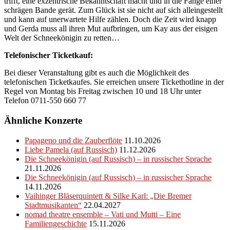
trifft, eine exzentrische Bekanntschaft macht und in die Fänge einer
schrägen Bande gerät. Zum Glück ist sie nicht auf sich alleingestellt
und kann auf unerwartete Hilfe zählen. Doch die Zeit wird knapp
und Gerda muss all ihren Mut aufbringen, um Kay aus der eisigen
Welt der Schneekönigin zu retten…
Telefonischer Ticketkauf:
Bei dieser Veranstaltung gibt es auch die Möglichkeit des
telefonischen Ticketkaufes. Sie erreichen unsere Tickethotline in der
Regel von Montag bis Freitag zwischen 10 und 18 Uhr unter
Telefon 0711-550 660 77
Ähnliche Konzerte
Papageno und die Zauberflöte
11.10.2026
Liebe Pamela (auf Russisch)
11.12.2026
Die Schneekönigin (auf Russisch) – in russischer Sprache
21.11.2026
Die Schneekönigin (auf Russisch) – in russischer Sprache
14.11.2026
Vaihinger Bläserquintett & Silke Karl: „Die Bremer
Stadtmusikanten“
22.04.2027
nomad theatre ensemble – Vati und Mutti – Eine
Familiengeschichte
15.11.2026