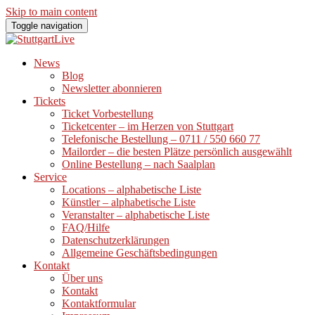
Skip to main content
Toggle navigation
News
Blog
Newsletter abonnieren
Tickets
Ticket Vorbestellung
Ticketcenter – im Herzen von Stuttgart
Telefonische Bestellung – 0711 / 550 660 77
Mailorder – die besten Plätze persönlich ausgewählt
Online Bestellung – nach Saalplan
Service
Locations – alphabetische Liste
Künstler – alphabetische Liste
Veranstalter – alphabetische Liste
FAQ/Hilfe
Datenschutzerklärungen
Allgemeine Geschäftsbedingungen
Kontakt
Über uns
Kontakt
Kontaktformular