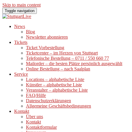
Skip to main content
Toggle navigation
News
Blog
Newsletter abonnieren
Tickets
Ticket Vorbestellung
Ticketcenter – im Herzen von Stuttgart
Telefonische Bestellung – 0711 / 550 660 77
Mailorder – die besten Plätze persönlich ausgewählt
Online Bestellung – nach Saalplan
Service
Locations – alphabetische Liste
Künstler – alphabetische Liste
Veranstalter – alphabetische Liste
FAQ/Hilfe
Datenschutzerklärungen
Allgemeine Geschäftsbedingungen
Kontakt
Über uns
Kontakt
Kontaktformular