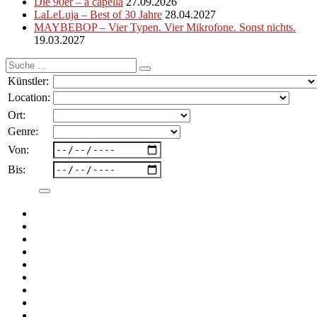
Die 90er – a capella
27.09.2026
LaLeLuja – Best of 30 Jahre
28.04.2027
MAYBEBOP – Vier Typen. Vier Mikrofone. Sonst nichts.
19.03.2027
Suche
nach:
Künstler:
Location:
Ort:
Genre:
Von:
Bis: