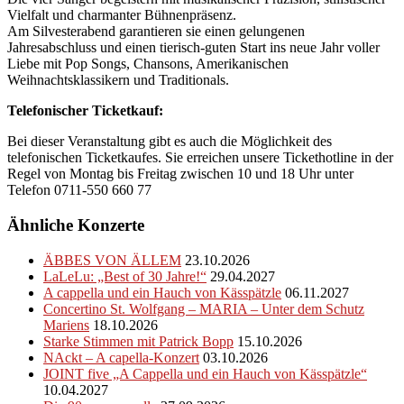
Vielfalt und charmanter Bühnenpräsenz.
Am Silvesterabend garantieren sie einen gelungenen
Jahresabschluss und einen tierisch-guten Start ins neue Jahr voller
Liebe mit Pop Songs, Chansons, Amerikanischen
Weihnachtsklassikern und Traditionals.
Telefonischer Ticketkauf:
Bei dieser Veranstaltung gibt es auch die Möglichkeit des
telefonischen Ticketkaufes. Sie erreichen unsere Tickethotline in der
Regel von Montag bis Freitag zwischen 10 und 18 Uhr unter
Telefon 0711-550 660 77
Ähnliche Konzerte
ÄBBES VON ÄLLEM
23.10.2026
LaLeLu: „Best of 30 Jahre!“
29.04.2027
A cappella und ein Hauch von Kässpätzle
06.11.2027
Concertino St. Wolfgang – MARIA – Unter dem Schutz
Mariens
18.10.2026
Starke Stimmen mit Patrick Bopp
15.10.2026
NAckt – A capella-Konzert
03.10.2026
JOINT five „A Cappella und ein Hauch von Kässpätzle“
10.04.2027