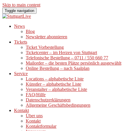
Skip to main content
Toggle navigation
News
Blog
Newsletter abonnieren
Tickets
Ticket Vorbestellung
Ticketcenter – im Herzen von Stuttgart
Telefonische Bestellung – 0711 / 550 660 77
Mailorder – die besten Plätze persönlich ausgewählt
Online Bestellung – nach Saalplan
Service
Locations – alphabetische Liste
Künstler – alphabetische Liste
Veranstalter – alphabetische Liste
FAQ/Hilfe
Datenschutzerklärungen
Allgemeine Geschäftsbedingungen
Kontakt
Über uns
Kontakt
Kontaktformular