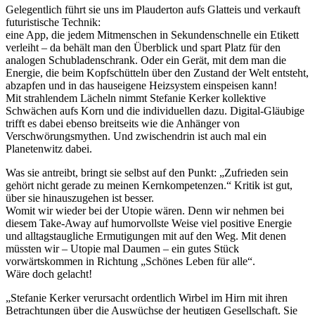
Gelegentlich führt sie uns im Plauderton aufs Glatteis und verkauft
futuristische Technik:
eine App, die jedem Mitmenschen in Sekundenschnelle ein Etikett
verleiht – da behält man den Überblick und spart Platz für den
analogen Schubladenschrank. Oder ein Gerät, mit dem man die
Energie, die beim Kopfschütteln über den Zustand der Welt entsteht,
abzapfen und in das hauseigene Heizsystem einspeisen kann!
Mit strahlendem Lächeln nimmt Stefanie Kerker kollektive
Schwächen aufs Korn und die individuellen dazu. Digital-Gläubige
trifft es dabei ebenso breitseits wie die Anhänger von
Verschwörungsmythen. Und zwischendrin ist auch mal ein
Planetenwitz dabei.
Was sie antreibt, bringt sie selbst auf den Punkt: „Zufrieden sein
gehört nicht gerade zu meinen Kernkompetenzen.“ Kritik ist gut,
über sie hinauszugehen ist besser.
Womit wir wieder bei der Utopie wären. Denn wir nehmen bei
diesem Take-Away auf humorvollste Weise viel positive Energie
und alltagstaugliche Ermutigungen mit auf den Weg. Mit denen
müssten wir – Utopie mal Daumen – ein gutes Stück
vorwärtskommen in Richtung „Schönes Leben für alle“.
Wäre doch gelacht!
„Stefanie Kerker verursacht ordentlich Wirbel im Hirn mit ihren
Betrachtungen über die Auswüchse der heutigen Gesellschaft. Sie