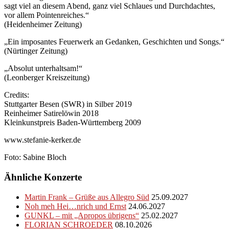
sagt viel an diesem Abend, ganz viel Schlaues und Durchdachtes,
vor allem Pointenreiches.“
(Heidenheimer Zeitung)
„Ein imposantes Feuerwerk an Gedanken, Geschichten und Songs.“
(Nürtinger Zeitung)
„Absolut unterhaltsam!“
(Leonberger Kreiszeitung)
Credits:
Stuttgarter Besen (SWR) in Silber 2019
Reinheimer Satirelöwin 2018
Kleinkunstpreis Baden-Württemberg 2009
www.stefanie-kerker.de
Foto: Sabine Bloch
Ähnliche Konzerte
Martin Frank – Grüße aus Allegro Süd
25.09.2027
Noh meh Hei…nrich und Ernst
24.06.2027
GUNKL – mit „Apropos übrigens“
25.02.2027
FLORIAN SCHROEDER
08.10.2026