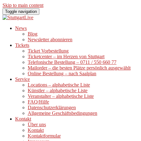
Skip to main content
Toggle navigation
News
Blog
Newsletter abonnieren
Tickets
Ticket Vorbestellung
Ticketcenter – im Herzen von Stuttgart
Telefonische Bestellung – 0711 / 550 660 77
Mailorder – die besten Plätze persönlich ausgewählt
Online Bestellung – nach Saalplan
Service
Locations – alphabetische Liste
Künstler – alphabetische Liste
Veranstalter – alphabetische Liste
FAQ/Hilfe
Datenschutzerklärungen
Allgemeine Geschäftsbedingungen
Kontakt
Über uns
Kontakt
Kontaktformular