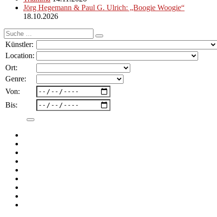
Jörg Hegemann & Paul G. Ulrich: „Boogie Woogie“
18.10.2026
Suche
nach:
Künstler:
Location:
Ort:
Genre:
Von:
Bis: