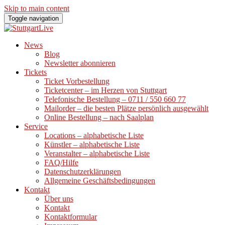
Skip to main content
Toggle navigation
News
Blog
Newsletter abonnieren
Tickets
Ticket Vorbestellung
Ticketcenter – im Herzen von Stuttgart
Telefonische Bestellung – 0711 / 550 660 77
Mailorder – die besten Plätze persönlich ausgewählt
Online Bestellung – nach Saalplan
Service
Locations – alphabetische Liste
Künstler – alphabetische Liste
Veranstalter – alphabetische Liste
FAQ/Hilfe
Datenschutzerklärungen
Allgemeine Geschäftsbedingungen
Kontakt
Über uns
Kontakt
Kontaktformular