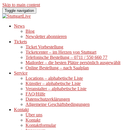
Skip to main content
Toggle navigation
News
Blog
Newsletter abonnieren
Tickets
Ticket Vorbestellung
Ticketcenter – im Herzen von Stuttgart
Telefonische Bestellung – 0711 / 550 660 77
Mailorder – die besten Plätze persönlich ausgewählt
Online Bestellung – nach Saalplan
Service
Locations – alphabetische Liste
Künstler – alphabetische Liste
Veranstalter – alphabetische Liste
FAQ/Hilfe
Datenschutzerklärungen
Allgemeine Geschäftsbedingungen
Kontakt
Über uns
Kontakt
Kontaktformular