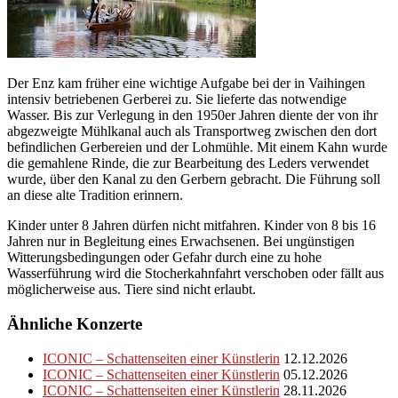
Der Enz kam früher eine wichtige Aufgabe bei der in Vaihingen
intensiv betriebenen Gerberei zu. Sie lieferte das notwendige
Wasser. Bis zur Verlegung in den 1950er Jahren diente der von ihr
abgezweigte Mühlkanal auch als Transportweg zwischen den dort
befindlichen Gerbereien und der Lohmühle. Mit einem Kahn wurde
die gemahlene Rinde, die zur Bearbeitung des Leders verwendet
wurde, über den Kanal zu den Gerbern gebracht. Die Führung soll
an diese alte Tradition erinnern.
Kinder unter 8 Jahren dürfen nicht mitfahren. Kinder von 8 bis 16
Jahren nur in Begleitung eines Erwachsenen. Bei ungünstigen
Witterungsbedingungen oder Gefahr durch eine zu hohe
Wasserführung wird die Stocherkahnfahrt verschoben oder fällt aus
möglicherweise aus. Tiere sind nicht erlaubt.
Ähnliche Konzerte
ICONIC – Schattenseiten einer Künstlerin
12.12.2026
ICONIC – Schattenseiten einer Künstlerin
05.12.2026
ICONIC – Schattenseiten einer Künstlerin
28.11.2026