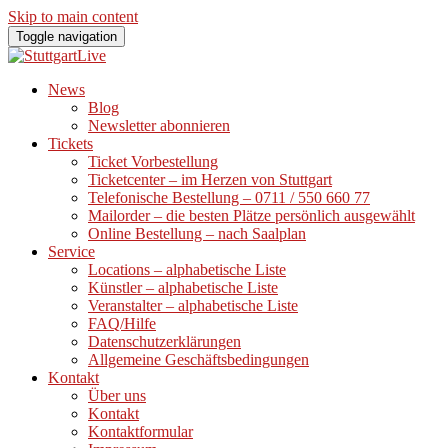
Skip to main content
Toggle navigation
News
Blog
Newsletter abonnieren
Tickets
Ticket Vorbestellung
Ticketcenter – im Herzen von Stuttgart
Telefonische Bestellung – 0711 / 550 660 77
Mailorder – die besten Plätze persönlich ausgewählt
Online Bestellung – nach Saalplan
Service
Locations – alphabetische Liste
Künstler – alphabetische Liste
Veranstalter – alphabetische Liste
FAQ/Hilfe
Datenschutzerklärungen
Allgemeine Geschäftsbedingungen
Kontakt
Über uns
Kontakt
Kontaktformular