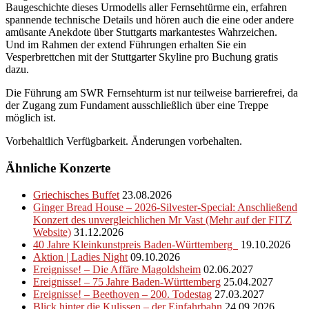
Baugeschichte dieses Urmodells aller Fernsehtürme ein, erfahren
spannende technische Details und hören auch die eine oder andere
amüsante Anekdote über Stuttgarts markantestes Wahrzeichen.
Und im Rahmen der extend Führungen erhalten Sie ein
Vesperbrettchen mit der Stuttgarter Skyline pro Buchung gratis
dazu.
Die Führung am SWR Fernsehturm ist nur teilweise barrierefrei, da
der Zugang zum Fundament ausschließlich über eine Treppe
möglich ist.
Vorbehaltlich Verfügbarkeit. Änderungen vorbehalten.
Ähnliche Konzerte
Griechisches Buffet
23.08.2026
Ginger Bread House – 2026-Silvester-Special: Anschließend
Konzert des unvergleichlichen Mr Vast (Mehr auf der FITZ
Website)
31.12.2026
40 Jahre Kleinkunstpreis Baden-Württemberg
19.10.2026
Aktion | Ladies Night
09.10.2026
Ereignisse! – Die Affäre Magoldsheim
02.06.2027
Ereignisse! – 75 Jahre Baden-Württemberg
25.04.2027
Ereignisse! – Beethoven – 200. Todestag
27.03.2027
Blick hinter die Kulissen – der Einfahrbahn
24.09.2026