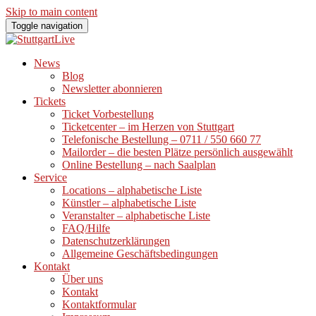
Skip to main content
Toggle navigation
News
Blog
Newsletter abonnieren
Tickets
Ticket Vorbestellung
Ticketcenter – im Herzen von Stuttgart
Telefonische Bestellung – 0711 / 550 660 77
Mailorder – die besten Plätze persönlich ausgewählt
Online Bestellung – nach Saalplan
Service
Locations – alphabetische Liste
Künstler – alphabetische Liste
Veranstalter – alphabetische Liste
FAQ/Hilfe
Datenschutzerklärungen
Allgemeine Geschäftsbedingungen
Kontakt
Über uns
Kontakt
Kontaktformular