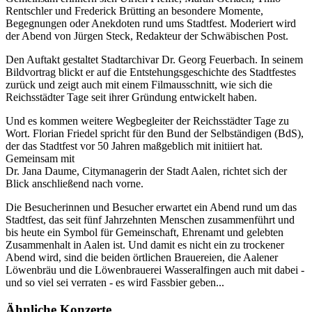
Rentschler und Frederick Brütting an besondere Momente,
Begegnungen oder Anekdoten rund ums Stadtfest. Moderiert wird
der Abend von Jürgen Steck, Redakteur der Schwäbischen Post.
Den Auftakt gestaltet Stadtarchivar Dr. Georg Feuerbach. In seinem
Bildvortrag blickt er auf die Entstehungsgeschichte des Stadtfestes
zurück und zeigt auch mit einem Filmausschnitt, wie sich die
Reichsstädter Tage seit ihrer Gründung entwickelt haben.
Und es kommen weitere Wegbegleiter der Reichsstädter Tage zu
Wort. Florian Friedel spricht für den Bund der Selbständigen (BdS),
der das Stadtfest vor 50 Jahren maßgeblich mit initiiert hat.
Gemeinsam mit
Dr. Jana Daume, Citymanagerin der Stadt Aalen, richtet sich der
Blick anschließend nach vorne.
Die Besucherinnen und Besucher erwartet ein Abend rund um das
Stadtfest, das seit fünf Jahrzehnten Menschen zusammenführt und
bis heute ein Symbol für Gemeinschaft, Ehrenamt und gelebten
Zusammenhalt in Aalen ist. Und damit es nicht ein zu trockener
Abend wird, sind die beiden örtlichen Brauereien, die Aalener
Löwenbräu und die Löwenbrauerei Wasseralfingen auch mit dabei -
und so viel sei verraten - es wird Fassbier geben...
Ähnliche Konzerte