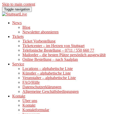
Skip to main content
Toggle navigation
News
Blog
Newsletter abonnieren
Tickets
Ticket Vorbestellung
Ticketcenter – im Herzen von Stuttgart
Telefonische Bestellung – 0711 / 550 660 77
Mailorder – die besten Plätze persönlich ausgewählt
Online Bestellung – nach Saalplan
Service
Locations – alphabetische Liste
Künstler – alphabetische Liste
Veranstalter – alphabetische Liste
FAQ/Hilfe
Datenschutzerklärungen
Allgemeine Geschäftsbedingungen
Kontakt
Über uns
Kontakt
Kontaktformular