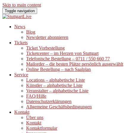
Skip to main content
Toggle navigation
News
Blog
Newsletter abonnieren
Tickets
Ticket Vorbestellung
Ticketcenter – im Herzen von Stuttgart
Telefonische Bestellung – 0711 / 550 660 77
Mailorder – die besten Plätze persönlich ausgewählt
Online Bestellung – nach Saalplan
Service
Locations – alphabetische Liste
Künstler – alphabetische Liste
Veranstalter – alphabetische Liste
FAQ/Hilfe
Datenschutzerklärungen
Allgemeine Geschäftsbedingungen
Kontakt
Über uns
Kontakt
Kontaktformular