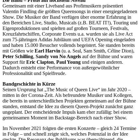
Die Band – Profis auf höchstem Niveau
Gemeinsam mit einer Liveband aus Profimusikern präsentiert
Valentin Findling die größten Queensongs in einer energiegeladenen
Show. Die Musiker der Band verfügen über enorme Erfahrung in
den Bereichen Live, Studio, Musicals (z.B. BEAT IT!), Touring und
Eigenproduktionen und spielten auf großen Tourneen, Festivals,
Kreuzfahrtschiffen, Corporate Events u.a. wurden sie als Live Act
zum 75-jähringen Adidas Jubiläum und UEFA Opening eingeladen
und haben 15.000 Besucher vollends begeistert. Sie standen bereits
mit Größen wie
Earl Harvin
(u. a. Seal, Sam Smith, Céline Dion),
Peter Schilling
,
Sandy von No Angels
auf der Bühne und waren
Support für
Eric Clapton
,
Paul Young
und einigen anderen.
Dadurch entsteht eine Performance von außergewöhnlicher
Professionalität und Spielfreude.
Bandgeschichte in Kürze
Seinen Ursprung hat „The Music of Queen Live“ im Jahr 2020 –
mitten in der Corona-Zeit. Als befreundete Musiker und Kollegen,
die bereits in unterschiedlichen Projekten gemeinsam auf der Bühne
standen, entstand die Idee zu diesem Queen-Projekt zunächst ganz
ungeplant. Der entscheidende Impuls kam eher zufällig: bei einem
gemeinsamen Moment im Backstage-Bereich nach einer Show.
Im November 2021 folgten die ersten Konzerte – gleich 24 Termine
in Folge – und schnell zeigte sich, welches Potenzial in der Idee
steckte. Die Resonanz des Publikums war überwältigend, die