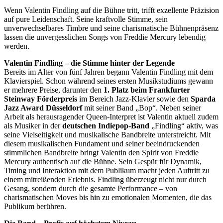
Wenn Valentin Findling auf die Bühne tritt, trifft exzellente Präzision
auf pure Leidenschaft. Seine kraftvolle Stimme, sein
unverwechselbares Timbre und seine charismatische Bühnenpräsenz
lassen die unvergesslichen Songs von Freddie Mercury lebendig
werden.
Valentin Findling – die Stimme hinter der Legende
Bereits im Alter von fünf Jahren begann Valentin Findling mit dem
Klavierspiel. Schon während seines ersten Musikstudiums gewann
er mehrere Preise, darunter den
1. Platz beim Frankfurter
Steinway Förderpreis
im Bereich Jazz-Klavier sowie den
Sparda
Jazz Award Düsseldorf
mit seiner Band „Bop“. Neben seiner
Arbeit als herausragender Queen-Interpret ist Valentin aktuell zudem
als Musiker in der
deutschen Indiepop-Band
„Findling“ aktiv, was
seine Vielseitigkeit und musikalische Bandbreite unterstreicht. Mit
diesem musikalischen Fundament und seiner beeindruckenden
stimmlichen Bandbreite bringt Valentin den Spirit von Freddie
Mercury authentisch auf die Bühne. Sein Gespür für Dynamik,
Timing und Interaktion mit dem Publikum macht jeden Auftritt zu
einem mitreißenden Erlebnis. Findling überzeugt nicht nur durch
Gesang, sondern durch die gesamte Performance – von
charismatischen Moves bis hin zu emotionalen Momenten, die das
Publikum berühren.