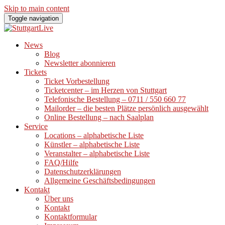
Skip to main content
Toggle navigation
News
Blog
Newsletter abonnieren
Tickets
Ticket Vorbestellung
Ticketcenter – im Herzen von Stuttgart
Telefonische Bestellung – 0711 / 550 660 77
Mailorder – die besten Plätze persönlich ausgewählt
Online Bestellung – nach Saalplan
Service
Locations – alphabetische Liste
Künstler – alphabetische Liste
Veranstalter – alphabetische Liste
FAQ/Hilfe
Datenschutzerklärungen
Allgemeine Geschäftsbedingungen
Kontakt
Über uns
Kontakt
Kontaktformular