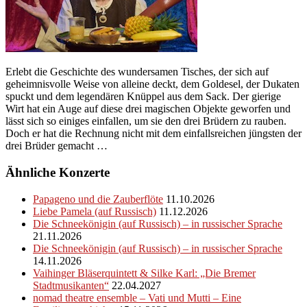
Erlebt die Geschichte des wundersamen Tisches, der sich auf
geheimnisvolle Weise von alleine deckt, dem Goldesel, der Dukaten
spuckt und dem legendären Knüppel aus dem Sack. Der gierige
Wirt hat ein Auge auf diese drei magischen Objekte geworfen und
lässt sich so einiges einfallen, um sie den drei Brüdern zu rauben.
Doch er hat die Rechnung nicht mit dem einfallsreichen jüngsten der
drei Brüder gemacht …
Ähnliche Konzerte
Papageno und die Zauberflöte
11.10.2026
Liebe Pamela (auf Russisch)
11.12.2026
Die Schneekönigin (auf Russisch) – in russischer Sprache
21.11.2026
Die Schneekönigin (auf Russisch) – in russischer Sprache
14.11.2026
Vaihinger Bläserquintett & Silke Karl: „Die Bremer
Stadtmusikanten“
22.04.2027
nomad theatre ensemble – Vati und Mutti – Eine