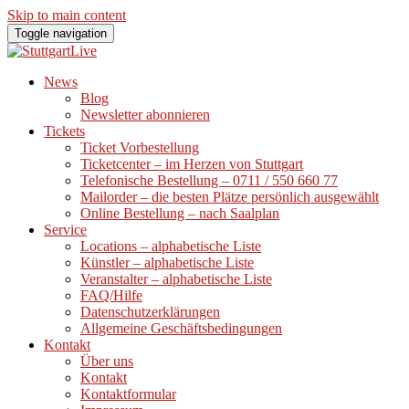
Skip to main content
Toggle navigation
News
Blog
Newsletter abonnieren
Tickets
Ticket Vorbestellung
Ticketcenter – im Herzen von Stuttgart
Telefonische Bestellung – 0711 / 550 660 77
Mailorder – die besten Plätze persönlich ausgewählt
Online Bestellung – nach Saalplan
Service
Locations – alphabetische Liste
Künstler – alphabetische Liste
Veranstalter – alphabetische Liste
FAQ/Hilfe
Datenschutzerklärungen
Allgemeine Geschäftsbedingungen
Kontakt
Über uns
Kontakt
Kontaktformular