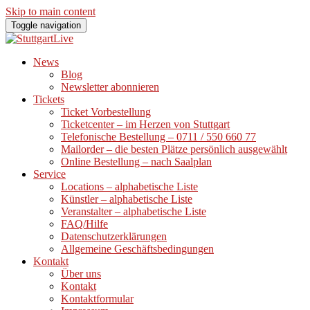
Skip to main content
Toggle navigation
News
Blog
Newsletter abonnieren
Tickets
Ticket Vorbestellung
Ticketcenter – im Herzen von Stuttgart
Telefonische Bestellung – 0711 / 550 660 77
Mailorder – die besten Plätze persönlich ausgewählt
Online Bestellung – nach Saalplan
Service
Locations – alphabetische Liste
Künstler – alphabetische Liste
Veranstalter – alphabetische Liste
FAQ/Hilfe
Datenschutzerklärungen
Allgemeine Geschäftsbedingungen
Kontakt
Über uns
Kontakt
Kontaktformular