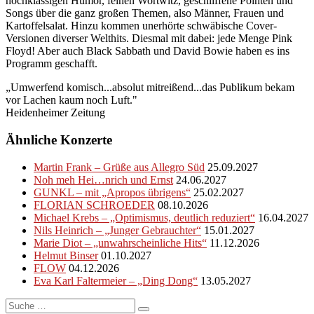
hochklassigen Humor, feinen Wortwitz, geschliffene Pointen und
Songs über die ganz großen Themen, also Männer, Frauen und
Kartoffelsalat. Hinzu kommen unerhörte schwäbische Cover-
Versionen diverser Welthits. Diesmal mit dabei: jede Menge Pink
Floyd! Aber auch Black Sabbath und David Bowie haben es ins
Programm geschafft.
„Umwerfend komisch...absolut mitreißend...das Publikum bekam
vor Lachen kaum noch Luft."
Heidenheimer Zeitung
Ähnliche Konzerte
Martin Frank – Grüße aus Allegro Süd
25.09.2027
Noh meh Hei…nrich und Ernst
24.06.2027
GUNKL – mit „Apropos übrigens“
25.02.2027
FLORIAN SCHROEDER
08.10.2026
Michael Krebs – „Optimismus, deutlich reduziert“
16.04.2027
Nils Heinrich – „Junger Gebrauchter“
15.01.2027
Marie Diot – „unwahrscheinliche Hits“
11.12.2026
Helmut Binser
01.10.2027
FLOW
04.12.2026
Eva Karl Faltermeier – „Ding Dong“
13.05.2027
Suche