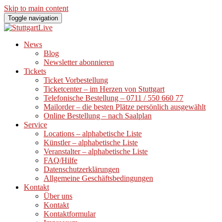
Skip to main content
Toggle navigation
News
Blog
Newsletter abonnieren
Tickets
Ticket Vorbestellung
Ticketcenter – im Herzen von Stuttgart
Telefonische Bestellung – 0711 / 550 660 77
Mailorder – die besten Plätze persönlich ausgewählt
Online Bestellung – nach Saalplan
Service
Locations – alphabetische Liste
Künstler – alphabetische Liste
Veranstalter – alphabetische Liste
FAQ/Hilfe
Datenschutzerklärungen
Allgemeine Geschäftsbedingungen
Kontakt
Über uns
Kontakt
Kontaktformular