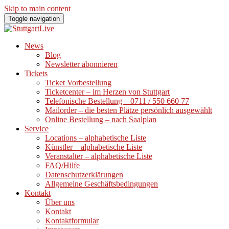
Skip to main content
Toggle navigation
News
Blog
Newsletter abonnieren
Tickets
Ticket Vorbestellung
Ticketcenter – im Herzen von Stuttgart
Telefonische Bestellung – 0711 / 550 660 77
Mailorder – die besten Plätze persönlich ausgewählt
Online Bestellung – nach Saalplan
Service
Locations – alphabetische Liste
Künstler – alphabetische Liste
Veranstalter – alphabetische Liste
FAQ/Hilfe
Datenschutzerklärungen
Allgemeine Geschäftsbedingungen
Kontakt
Über uns
Kontakt
Kontaktformular