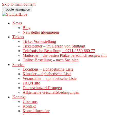
Skip to main content
Toggle navigation
News
Blog
Newsletter abonnieren
Tickets
Ticket Vorbestellung
Ticketcenter – im Herzen von Stuttgart
Telefonische Bestellung – 0711 / 550 660 77
Mailorder – die besten Plätze persönlich ausgewählt
Online Bestellung – nach Saalplan
Service
Locations – alphabetische Liste
Künstler – alphabetische Liste
Veranstalter – alphabetische Liste
FAQ/Hilfe
Datenschutzerklärungen
Allgemeine Geschäftsbedingungen
Kontakt
Über uns
Kontakt
Kontaktformular