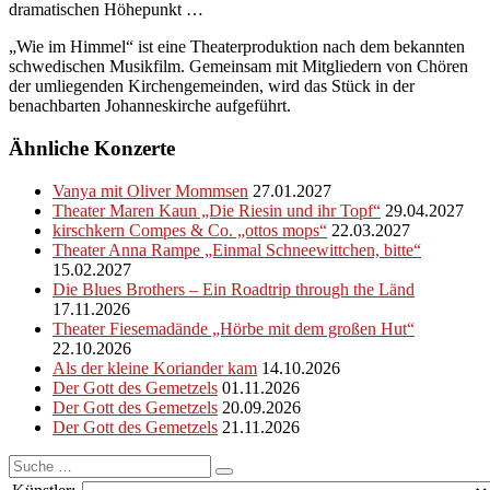
dramatischen Höhepunkt …
„Wie im Himmel“ ist eine Theaterproduktion nach dem bekannten
schwedischen Musikfilm. Gemeinsam mit Mitgliedern von Chören
der umliegenden Kirchengemeinden, wird das Stück in der
benachbarten Johanneskirche aufgeführt.
Ähnliche Konzerte
Vanya mit Oliver Mommsen
27.01.2027
Theater Maren Kaun „Die Riesin und ihr Topf“
29.04.2027
kirschkern Compes & Co. „ottos mops“
22.03.2027
Theater Anna Rampe „Einmal Schneewittchen, bitte“
15.02.2027
Die Blues Brothers – Ein Roadtrip through the Länd
17.11.2026
Theater Fiesemadände „Hörbe mit dem großen Hut“
22.10.2026
Als der kleine Koriander kam
14.10.2026
Der Gott des Gemetzels
01.11.2026
Der Gott des Gemetzels
20.09.2026
Der Gott des Gemetzels
21.11.2026
Suche
nach: