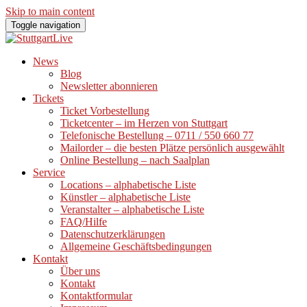
Skip to main content
Toggle navigation
News
Blog
Newsletter abonnieren
Tickets
Ticket Vorbestellung
Ticketcenter – im Herzen von Stuttgart
Telefonische Bestellung – 0711 / 550 660 77
Mailorder – die besten Plätze persönlich ausgewählt
Online Bestellung – nach Saalplan
Service
Locations – alphabetische Liste
Künstler – alphabetische Liste
Veranstalter – alphabetische Liste
FAQ/Hilfe
Datenschutzerklärungen
Allgemeine Geschäftsbedingungen
Kontakt
Über uns
Kontakt
Kontaktformular