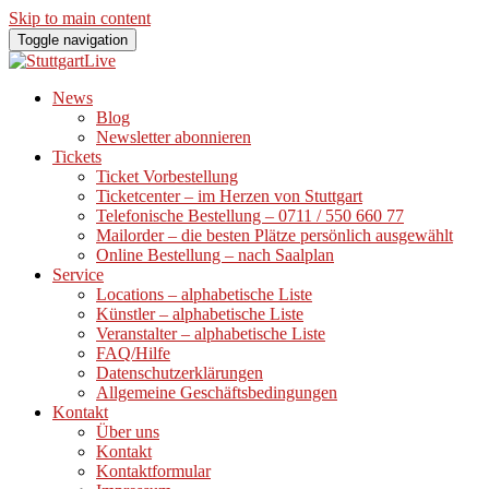
Skip to main content
Toggle navigation
News
Blog
Newsletter abonnieren
Tickets
Ticket Vorbestellung
Ticketcenter – im Herzen von Stuttgart
Telefonische Bestellung – 0711 / 550 660 77
Mailorder – die besten Plätze persönlich ausgewählt
Online Bestellung – nach Saalplan
Service
Locations – alphabetische Liste
Künstler – alphabetische Liste
Veranstalter – alphabetische Liste
FAQ/Hilfe
Datenschutzerklärungen
Allgemeine Geschäftsbedingungen
Kontakt
Über uns
Kontakt
Kontaktformular