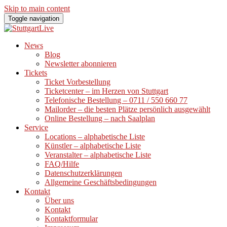
Skip to main content
Toggle navigation
News
Blog
Newsletter abonnieren
Tickets
Ticket Vorbestellung
Ticketcenter – im Herzen von Stuttgart
Telefonische Bestellung – 0711 / 550 660 77
Mailorder – die besten Plätze persönlich ausgewählt
Online Bestellung – nach Saalplan
Service
Locations – alphabetische Liste
Künstler – alphabetische Liste
Veranstalter – alphabetische Liste
FAQ/Hilfe
Datenschutzerklärungen
Allgemeine Geschäftsbedingungen
Kontakt
Über uns
Kontakt
Kontaktformular