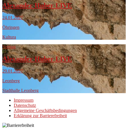
Alexander Huber LIVE
24.01.2027
Öhringen
Kultura
Vortrag
Alexander Huber LIVE
29.01.2027
Leonberg
Stadthalle Leonberg
Impressum
Datenschutz
Allgemeine Geschäftsbedingungen
Erklärung zur Barrierefreiheit