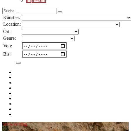
Impressum
Suche
nach:
Künstler:
Location:
Ort:
Genre:
Von:
Bis:
Show
Vortrag