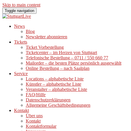
Skip to main content
Toggle navigation
News
Blog
Newsletter abonnieren
Tickets
Ticket Vorbestellung
Ticketcenter – im Herzen von Stuttgart
Telefonische Bestellung – 0711 / 550 660 77
Mailorder – die besten Plätze persönlich ausgewählt
Online Bestellung – nach Saalplan
Service
Locations – alphabetische Liste
Künstler – alphabetische Liste
Veranstalter – alphabetische Liste
FAQ/Hilfe
Datenschutzerklärungen
Allgemeine Geschäftsbedingungen
Kontakt
Über uns
Kontakt
Kontaktformular