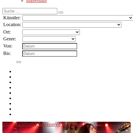
Impressum
Suche
nach:
Künstler:
Location:
Ort:
Genre:
Von:
Bis:
Blues Rock
Hard Rock
Heavy Metal
Tribute