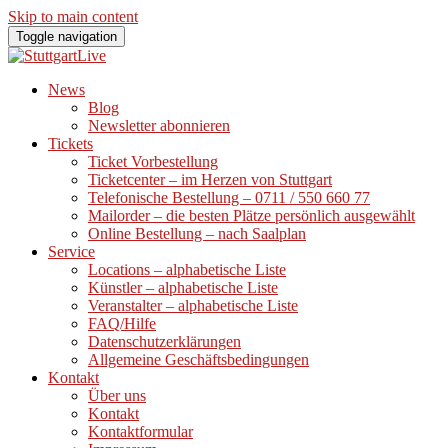
Skip to main content
Toggle navigation
News
Blog
Newsletter abonnieren
Tickets
Ticket Vorbestellung
Ticketcenter – im Herzen von Stuttgart
Telefonische Bestellung – 0711 / 550 660 77
Mailorder – die besten Plätze persönlich ausgewählt
Online Bestellung – nach Saalplan
Service
Locations – alphabetische Liste
Künstler – alphabetische Liste
Veranstalter – alphabetische Liste
FAQ/Hilfe
Datenschutzerklärungen
Allgemeine Geschäftsbedingungen
Kontakt
Über uns
Kontakt
Kontaktformular