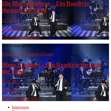
Die Blues Brothers – Ein Roadtrip
through the Länd
13.10.2026
Remchingen
Kulturhalle Remchingen
jetzt Tickets sichern
Bühnenshow
Schwäbisch
Theater
Blues Brothers – Ein Roadtrip through
the Länd
18.04.2027
Schorndorf
Barbara-Künkelin-Halle
Impressum