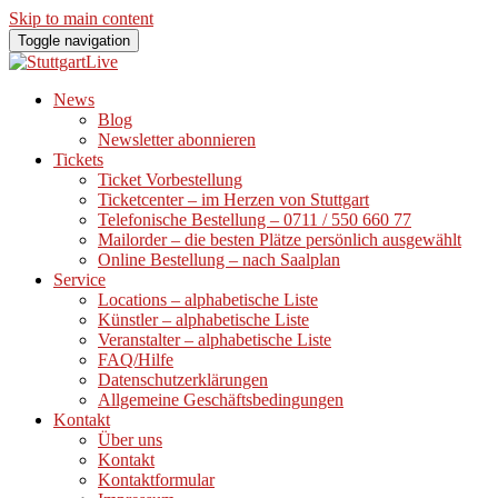
Skip to main content
Toggle navigation
News
Blog
Newsletter abonnieren
Tickets
Ticket Vorbestellung
Ticketcenter – im Herzen von Stuttgart
Telefonische Bestellung – 0711 / 550 660 77
Mailorder – die besten Plätze persönlich ausgewählt
Online Bestellung – nach Saalplan
Service
Locations – alphabetische Liste
Künstler – alphabetische Liste
Veranstalter – alphabetische Liste
FAQ/Hilfe
Datenschutzerklärungen
Allgemeine Geschäftsbedingungen
Kontakt
Über uns
Kontakt
Kontaktformular