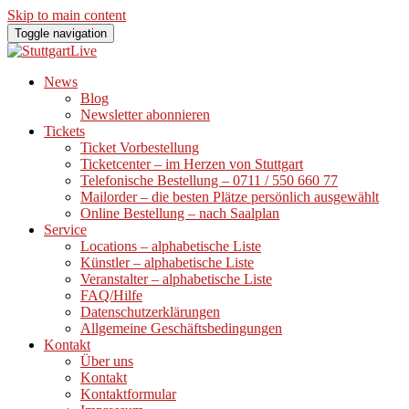
Skip to main content
Toggle navigation
News
Blog
Newsletter abonnieren
Tickets
Ticket Vorbestellung
Ticketcenter – im Herzen von Stuttgart
Telefonische Bestellung – 0711 / 550 660 77
Mailorder – die besten Plätze persönlich ausgewählt
Online Bestellung – nach Saalplan
Service
Locations – alphabetische Liste
Künstler – alphabetische Liste
Veranstalter – alphabetische Liste
FAQ/Hilfe
Datenschutzerklärungen
Allgemeine Geschäftsbedingungen
Kontakt
Über uns
Kontakt
Kontaktformular