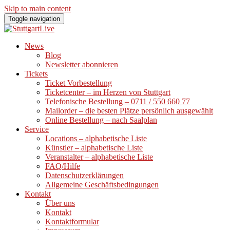
Skip to main content
Toggle navigation
News
Blog
Newsletter abonnieren
Tickets
Ticket Vorbestellung
Ticketcenter – im Herzen von Stuttgart
Telefonische Bestellung – 0711 / 550 660 77
Mailorder – die besten Plätze persönlich ausgewählt
Online Bestellung – nach Saalplan
Service
Locations – alphabetische Liste
Künstler – alphabetische Liste
Veranstalter – alphabetische Liste
FAQ/Hilfe
Datenschutzerklärungen
Allgemeine Geschäftsbedingungen
Kontakt
Über uns
Kontakt
Kontaktformular