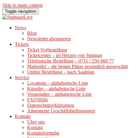
Skip to main content
Toggle navigation
News
Blog
Newsletter abonnieren
Tickets
Ticket Vorbestellung
Ticketcenter – im Herzen von Stuttgart
Telefonische Bestellung – 0711 / 550 660 77
Mailorder – die besten Plätze persönlich ausgewählt
Online Bestellung – nach Saalplan
Service
Locations – alphabetische Liste
Künstler – alphabetische Liste
Veranstalter – alphabetische Liste
FAQ/Hilfe
Datenschutzerklärungen
Allgemeine Geschäftsbedingungen
Kontakt
Über uns
Kontakt
Kontaktformular