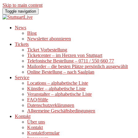
Skip to main content
Toggle navigation
News
Blog
Newsletter abonnieren
Tickets
Ticket Vorbestellung
Ticketcenter – im Herzen von Stuttgart
Telefonische Bestellung – 0711 / 550 660 77
Mailorder – die besten Plätze persönlich ausgewählt
Online Bestellung – nach Saalplan
Service
Locations – alphabetische Liste
Künstler – alphabetische Liste
Veranstalter – alphabetische Liste
FAQ/Hilfe
Datenschutzerklärungen
Allgemeine Geschäftsbedingungen
Kontakt
Über uns
Kontakt
Kontaktformular