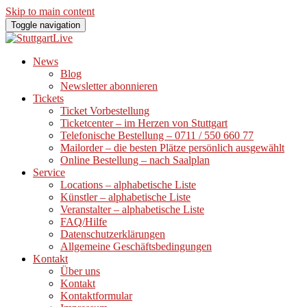
Skip to main content
Toggle navigation
News
Blog
Newsletter abonnieren
Tickets
Ticket Vorbestellung
Ticketcenter – im Herzen von Stuttgart
Telefonische Bestellung – 0711 / 550 660 77
Mailorder – die besten Plätze persönlich ausgewählt
Online Bestellung – nach Saalplan
Service
Locations – alphabetische Liste
Künstler – alphabetische Liste
Veranstalter – alphabetische Liste
FAQ/Hilfe
Datenschutzerklärungen
Allgemeine Geschäftsbedingungen
Kontakt
Über uns
Kontakt
Kontaktformular