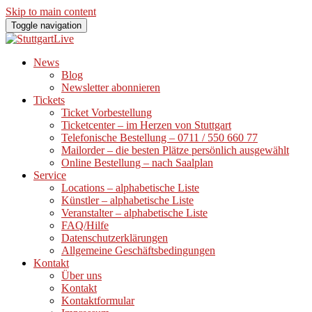
Skip to main content
Toggle navigation
News
Blog
Newsletter abonnieren
Tickets
Ticket Vorbestellung
Ticketcenter – im Herzen von Stuttgart
Telefonische Bestellung – 0711 / 550 660 77
Mailorder – die besten Plätze persönlich ausgewählt
Online Bestellung – nach Saalplan
Service
Locations – alphabetische Liste
Künstler – alphabetische Liste
Veranstalter – alphabetische Liste
FAQ/Hilfe
Datenschutzerklärungen
Allgemeine Geschäftsbedingungen
Kontakt
Über uns
Kontakt
Kontaktformular