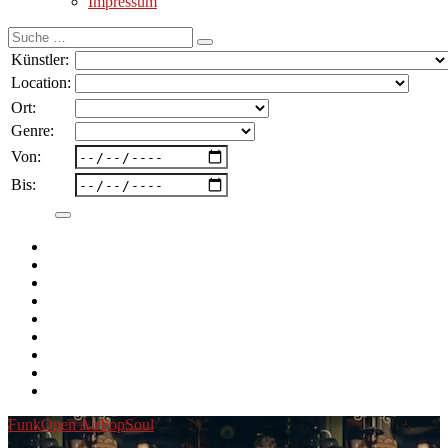
Impressum
Suche
nach:
Künstler:
Location:
Ort:
Genre:
Von:
Bis:
Funk
Open Air
Pop
Soul