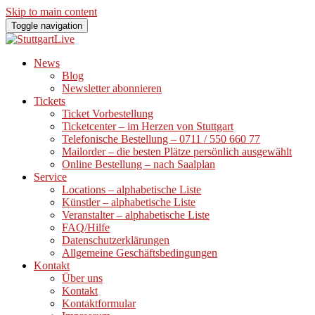
Skip to main content
Toggle navigation
News
Blog
Newsletter abonnieren
Tickets
Ticket Vorbestellung
Ticketcenter – im Herzen von Stuttgart
Telefonische Bestellung – 0711 / 550 660 77
Mailorder – die besten Plätze persönlich ausgewählt
Online Bestellung – nach Saalplan
Service
Locations – alphabetische Liste
Künstler – alphabetische Liste
Veranstalter – alphabetische Liste
FAQ/Hilfe
Datenschutzerklärungen
Allgemeine Geschäftsbedingungen
Kontakt
Über uns
Kontakt
Kontaktformular