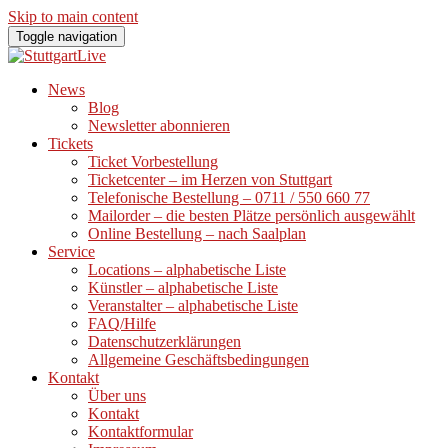
Skip to main content
Toggle navigation
News
Blog
Newsletter abonnieren
Tickets
Ticket Vorbestellung
Ticketcenter – im Herzen von Stuttgart
Telefonische Bestellung – 0711 / 550 660 77
Mailorder – die besten Plätze persönlich ausgewählt
Online Bestellung – nach Saalplan
Service
Locations – alphabetische Liste
Künstler – alphabetische Liste
Veranstalter – alphabetische Liste
FAQ/Hilfe
Datenschutzerklärungen
Allgemeine Geschäftsbedingungen
Kontakt
Über uns
Kontakt
Kontaktformular