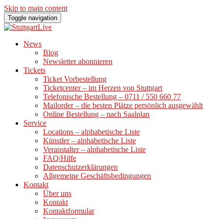
Skip to main content
Toggle navigation
News
Blog
Newsletter abonnieren
Tickets
Ticket Vorbestellung
Ticketcenter – im Herzen von Stuttgart
Telefonische Bestellung – 0711 / 550 660 77
Mailorder – die besten Plätze persönlich ausgewählt
Online Bestellung – nach Saalplan
Service
Locations – alphabetische Liste
Künstler – alphabetische Liste
Veranstalter – alphabetische Liste
FAQ/Hilfe
Datenschutzerklärungen
Allgemeine Geschäftsbedingungen
Kontakt
Über uns
Kontakt
Kontaktformular