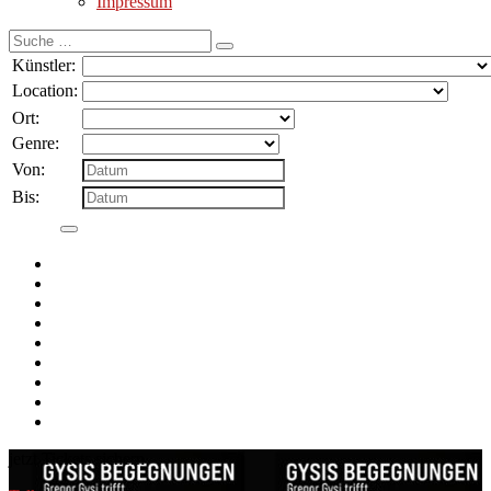
Impressum
Suche
nach:
Künstler:
Location:
Ort:
Genre:
Von:
Bis:
jetzt Tickets sichern