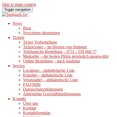
Skip to main content
Toggle navigation
News
Blog
Newsletter abonnieren
Tickets
Ticket Vorbestellung
Ticketcenter – im Herzen von Stuttgart
Telefonische Bestellung – 0711 / 550 660 77
Mailorder – die besten Plätze persönlich ausgewählt
Online Bestellung – nach Saalplan
Service
Locations – alphabetische Liste
Künstler – alphabetische Liste
Veranstalter – alphabetische Liste
FAQ/Hilfe
Datenschutzerklärungen
Allgemeine Geschäftsbedingungen
Kontakt
Über uns
Kontakt
Kontaktformular